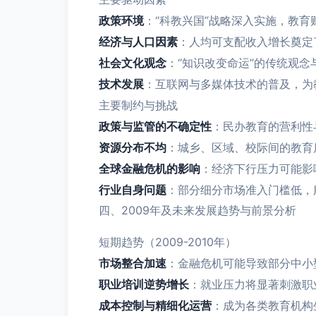
政策环境
：“科教兴国”战略深入实施，教
经济与人口因素
：人均可支配收入增长奠定
社会文化观念
：“知识改变命运”的传统观
技术发展
：互联网与多媒体技术的普及，为
主要制约与挑战
政策与监管的不确定性
：民办教育的营利性
资源分布不均
：城乡、区域、校际间的教育
全球金融危机的影响
：经济下行压力可能影
行业自身问题
：部分细分市场准入门槛低，
四、2009年及未来发展趋势与前景分析
短期趋势（2009-2010年）
市场整合加速
：金融危机可能导致部分中小
职业培训逆势增长
：就业压力将显著刺激职
成本控制与精细化运营
：成为各类教育机构