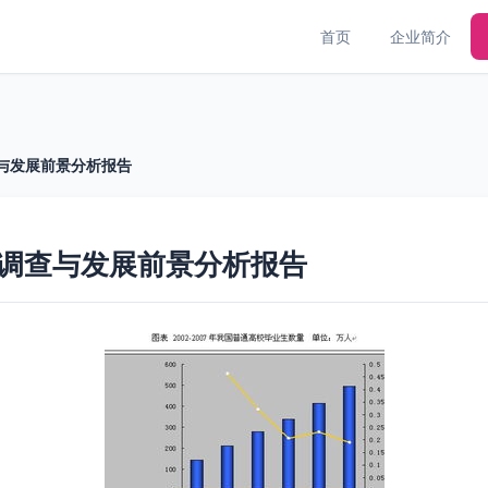
首页
企业简介
查与发展前景分析报告
场调查与发展前景分析报告