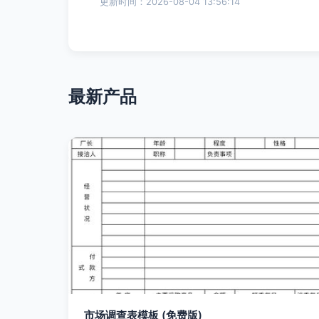
更新时间：2026-08-04 13:56:14
最新产品
市场调查表模板 (免费版)