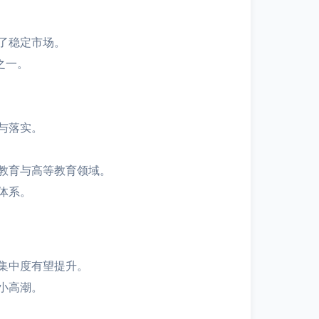
了稳定市场。
之一。
与落实。
教育与高等教育领域。
体系。
集中度有望提升。
小高潮。