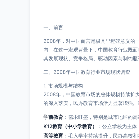
一、前言
2008年，对中国而言是极具里程碑意义
内。在这一宏观背景下，中国教育行业既面
其发展现状、竞争格局、驱动因素与制约瓶
二、2008年中国教育行业市场现状调查
1. 市场规模与结构
2008年，中国教育市场的总体规模持续
的深入落实，民办教育市场活力显著增强。
学前教育
：需求旺盛，特别是城市地区的高
K12教育（中小学教育）
：公立学校为主体
高等教育
：毛入学率持续提升，民办高校和