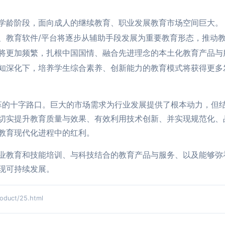
学龄阶段，面向成人的继续教育、职业发展教育市场空间巨大。
、教育软件/平台将逐步从辅助手段发展为重要教育形态，推动
将更加频繁，扎根中国国情、融合先进理念的本土化教育产品与
知深化下，培养学生综合素养、创新能力的教育模式将获得更多
变革的十字路口。巨大的市场需求为行业发展提供了根本动力，但
切实提升教育质量与效果、有效利用技术创新、并实现规范化、
教育现代化进程中的红利。
业教育和技能培训、与科技结合的教育产品与服务、以及能够弥
现可持续发展。
uct/25.html