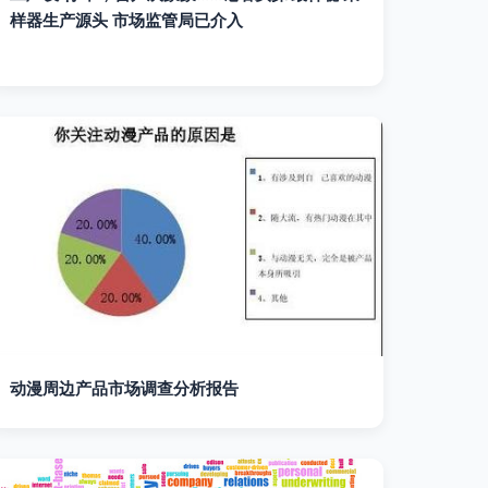
样器生产源头 市场监管局已介入
动漫周边产品市场调查分析报告