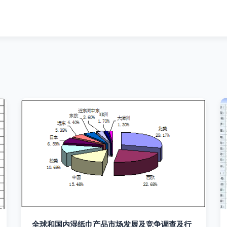
全球和国内湿纸巾产品市场发展及竞争调查及行